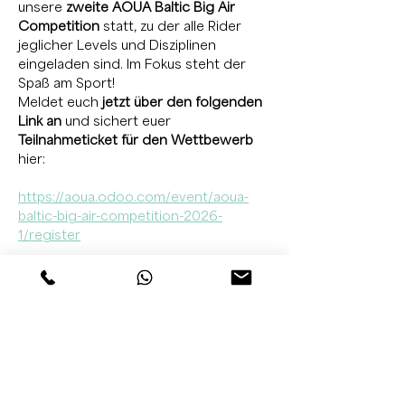
unsere 
zweite AOUA Baltic Big Air 
Competition
 statt, zu der alle Rider 
jeglicher Levels und Disziplinen 
eingeladen sind. Im Fokus steht der 
Spaß am Sport! 
Meldet euch
 jetzt über den folgenden 
Link an
 und sichert euer 
Teilnahmeticket für den Wettbewerb
hier: 
https://aoua.odoo.com/event/aoua-
baltic-big-air-competition-2026-
1/register
Bucht euch außerdem rechtzeitig im 
Regenbogen Camp Suhrendorf einen 
Platz, wenn ihr über Nacht bleiben 
wollt. 
Das Team von Ummaii wird erneut 
einen Surftriathlon, eine Speed 