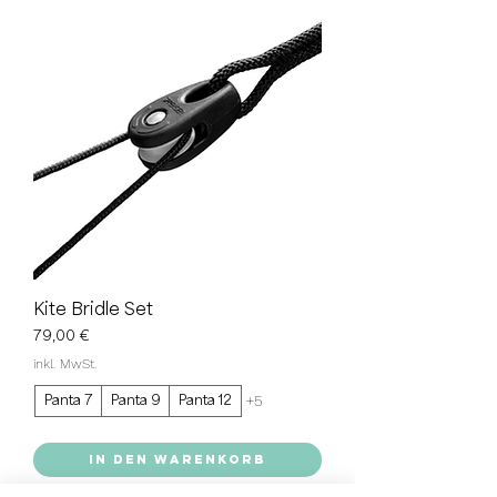
Kite Bridle Set
Preis
79,00 €
inkl. MwSt.
+5
Panta 7
Panta 9
Panta 12
In den Warenkorb