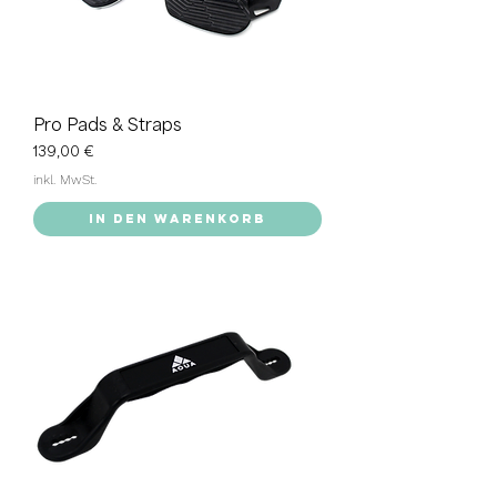
Pro Pads & Straps
Preis
139,00 €
inkl. MwSt.
In den Warenkorb