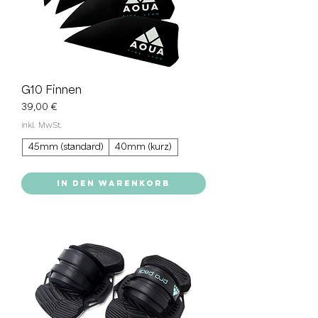
G10 Finnen
Preis
39,00 €
inkl. MwSt.
45mm (standard)
40mm (kurz)
In den Warenkorb