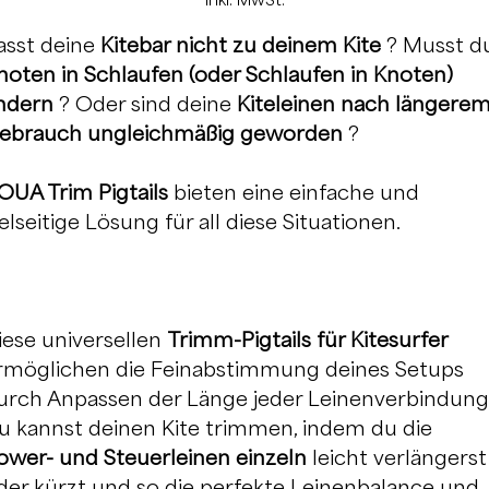
inkl. MwSt.
asst deine
Kitebar nicht zu deinem Kite
? Musst d
noten in Schlaufen (oder Schlaufen in Knoten)
ndern
? Oder sind deine
Kiteleinen nach längere
ebrauch ungleichmäßig geworden
?
OUA Trim Pigtails
bieten eine einfache und
ielseitige Lösung für all diese Situationen.
iese universellen
Trimm-Pigtails für Kitesurfer
rmöglichen die Feinabstimmung deines Setups
urch Anpassen der Länge jeder Leinenverbindung
u kannst deinen Kite trimmen, indem du die
ower- und Steuerleinen einzeln
leicht verlängerst
der kürzt und so die perfekte Leinenbalance und