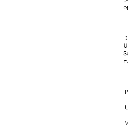
o
D
U
S
z
P
U
V