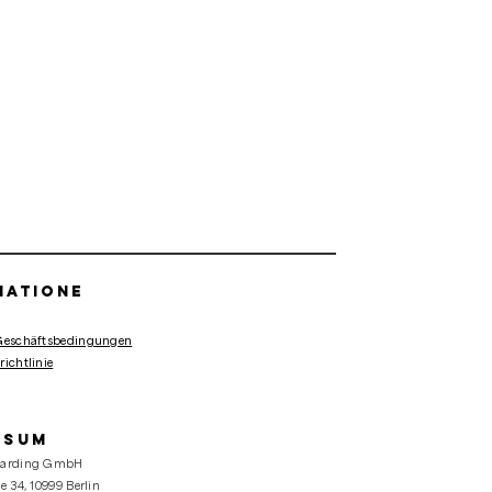
matione
Geschäftsbedingungen
ichtlinie
ssum
oarding GmbH
e 34, 10999 Berlin