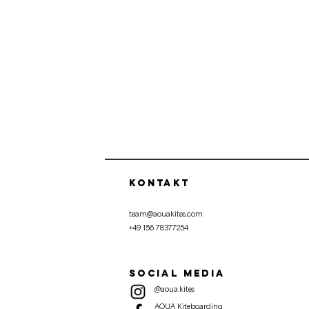
KOntakt
team@aouakites.com
+49 156 78377254
Social media
@aoua.kites​
AOUA Kiteboarding ​