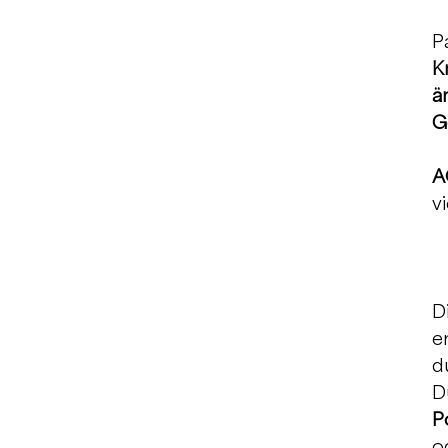
P
K
ä
G
A
v
D
e
d
D
P
o