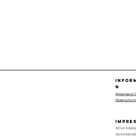
infor
n
Allgemeine 
Datenschutzr
Impre
AOUA Kiteb
Admiralstraß