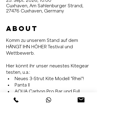
25. Sept. 2026, 10:00
Cuxhaven, Am Sahlenburger Strand,
27476 Cuxhaven, Germany
About
Komm zu unserem Stand auf dem 
HÄNGT IHN HÖHER Testival und 
Wettbewerb.
Hier könnt ihr unser neuestes Kitegear 
testen, u.a.:
Neues 3-Strut Kite Modell "Rhei"!
Panta II
AOUA Carbon Pro Bar und Full 
Carbon Bar
Das  ultraleichte Carbon Board 
"Paz" 
Read More >