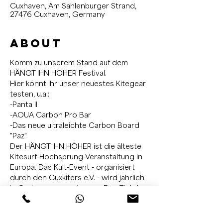
Cuxhaven, Am Sahlenburger Strand,
27476 Cuxhaven, Germany
About
Komm zu unserem Stand auf dem 
HÄNGT IHN HÖHER Festival.
Hier könnt ihr unser neuestes Kitegear 
testen, u.a.:
-Panta II
-AOUA Carbon Pro Bar
-Das neue ultraleichte Carbon Board 
"Paz" 
Der HÄNGT IHN HÖHER ist die älteste 
Kitesurf-Hochsprung-Veranstaltung in 
Europa. Das Kult-Event - organisiert 
durch den Cuxkiters e.V. - wird jährlich 
in Cuxhaven ausgetragen. Das Ziel der 
Veranstaltung war und ist ganz 
einfach: Der Kitesurfer bzw. die 
Kitesurferin, der / die den höchsten 